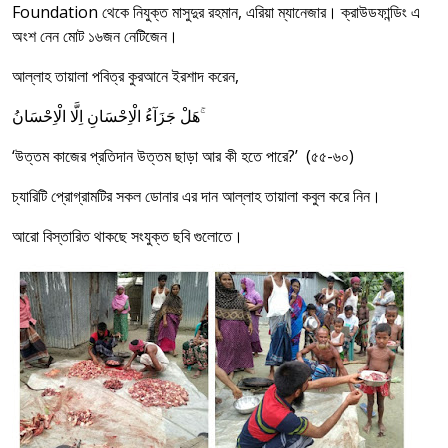
Foundation থেকে নিযুক্ত মাসুদুর রহমান, এরিয়া ম্যানেজার। ক্রাউডফান্ডিং এ
অংশ নেন মোট ১৬জন নেটিজেন।
আল্লাহ তায়ালা পবিত্র কুরআনে ইরশাদ করেন,
هَلْ جَزَآءُ الْاِحْسَانِ اِلَّا الْاِحْسَانُ ۚ
‘উত্তম কাজের প্রতিদান উত্তম ছাড়া আর কী হতে পারে?’ (৫৫-৬০)
চ্যারিটি প্রোগ্রামটির সকল ডোনার এর দান আল্লাহ তায়ালা কবুল করে নিন।
আরো বিস্তারিত থাকছে সংযুক্ত ছবি গুলোতে।