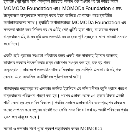
চ্যারিটি প্রোগ্রাম নিয়ে সোশ্যাল মিডিয়ায় আলাপ শুরু হওয়ার পর তা নজরে আসে
MOMODa Foundation এর। MOMODa Foundation এ মহৎ
উদ্যোগকে বাস্তবায়নে সাহায্য করার ইচ্ছা জানিয়ে যোগাযোগ করে চ্যারিটির
অর্গানাইজারদের সাথে। চ্যারিটি অর্গানাইজাররা MOMODa Foundation এর
সক্ষমতা যাচাই করে নিশ্চিত হয় যে এটিই সেই এন্টিটি হতে পারে, যা তাদের প্রকল্প
বাস্তবায়নে এই ঈদের ছুটি এবং লকডাউনের মধ্যেও পূর্ণ স্বচ্ছতার সাথে কাজটা সমাধান
করে দিবে।
একটি ছোট গ্রামের সবগুলো পরিবারের জন্য একটি গরু সাদাকাহ হিসেবে আল্লাহ
তায়ালার দরবারে উৎসর্গ করার জন্য ডোনেশন সংগ্রহ শুরু হয়, শুরু হয় গরুর
অনুসন্ধান। সারাদেশে লকডাউন থাকায় সিদ্ধান্ত হয় সংশ্লিষ্ট এলাকা থেকেই গরু
কেনার, এতে আঞ্চলিক অর্থনীতিরও পৃষ্ঠপোষকতা ঘটে।
গাইবান্ধার প্রত্যন্ত চর এলাকার হলদিয়া ইউনিয়ন এর দক্ষিণ দীঘল কান্দি গ্রামে প্রকল্প
বাস্তবায়নের পরিকল্পনা গ্রহণ করা হয়। পাশের এলাকা থেকে ৩৭ হাজার টাকায় একটি
গাভী কেনা হয় ২৩ তারিখ বিকালে। পরদিন সকালে এলাকাবাসীর অংশগ্রহণের মাধ্যমে
জবেহ সম্পন্ন করে দুপুরের মাঝেই ৬৮ কেজি মাংস বিতরণ করা হয় ৩৬টি পরিবারের প্রায়
২০০ জন মানুষের মাঝে।
সততা ও দক্ষতার সাথে পুরো প্রকল্প তত্ত্বাবধান করেন MOMODa