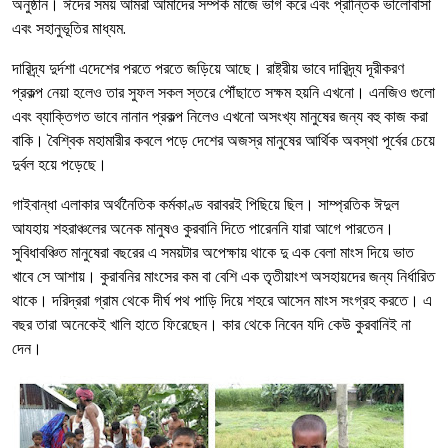
অনুষ্ঠান। ঈদের সময় আমরা আমাদের সম্পর্ক মাজে ভাগ করে এবং প্রান্তিক ভালোবাসা
এবং সহানুভূতির মাধ্যম.
দারিদ্র্য দুর্দশা এদেশের পরতে পরতে জড়িয়ে আছে। রাষ্ট্রীয় ভাবে দারিদ্র্য দূরীকরণ
প্রকল্প নেয়া হলেও তার সুফল সকল স্তরে পৌঁছাতে সক্ষম হয়নি এখনো। এনজিও গুলো
এবং ব্যাক্তিগত ভাবে নানান প্রকল্প নিলেও এখনো অসংখ্য মানুষের জন্য বহু কাজ করা
বাকি। বৈশ্বিক মহামারীর কবলে পড়ে দেশের অজস্র মানুষের আর্থিক অবস্থা পূর্বের চেয়ে
দুর্বল হয়ে পড়েছে।
গাইবান্ধা এলাকার অর্থনৈতিক কর্মকাণ্ড বরাবরই পিছিয়ে ছিল। সাম্প্রতিক ঈদুল
আযহায় শহরাঞ্চলের অনেক মানুষও কুরবানি দিতে পারেননি যারা আগে পারতেন।
সুবিধাবঞ্চিত মানুষেরা বছরের এ সময়টার অপেক্ষায় থাকে দু এক বেলা মাংস দিয়ে ভাত
খাবে সে আশায়। কুরাবনির মাংসের কম বা বেশি এক তৃতীয়াংশ অসহায়দের জন্য নির্ধারিত
থাকে। দরিদ্ররা গ্রাম থেকে দীর্ঘ পথ পাড়ি দিয়ে শহরে আসেন মাংস সংগ্রহ করতে। এ
বছর তারা অনেকেই খালি হাতে ফিরেছেন। কার থেকে নিবেন যদি কেউ কুরবানিই না
দেন।